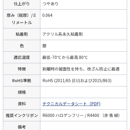
仕上がり
つやあり
厚み（総厚）/ミ
0.064
リメートル
粘着剤
アクリル系永久粘着剤
色
銀
適応温度
最低-70℃ から最高 80℃
特徴
剥離時の破面性を持ち、改ざん防止に最適
RoHS準拠
RoHS (2011/65 (EU)および2015/863)
規格
資料
テクニカルデータシート（PDF)
推奨インクリボン
R6000 ハロゲンフリー / R4400 （赤 青 緑）
備考