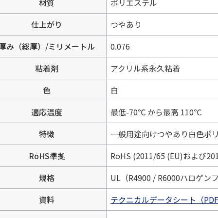
材質
ポリエステル
仕上がり
つやあり
厚み（総厚）/ミリメートル
0.076
粘着剤
アクリル系永久粘着
色
白
適応温度
最低-70℃ から最高 110℃
特徴
一般用途向けつやあり白色ポ
RoHS準拠
RoHS (2011/65 (EU)および201
規格
UL（R4900 / R6000ハロゲ
資料
テクニカルデータシート（PDF