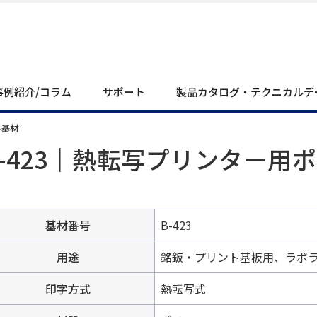
事例紹介/コラム
サポート
製品カタログ・テクニカルデ
ル基材
B-423｜熱転写プリンター用
基材番号
B-423
用途
銘鈑・プリント基板用、ラボ
印字方式
熱転写式