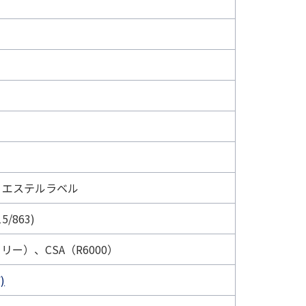
リエステルラベル
5/863)
ンフリー）、CSA（R6000）
)