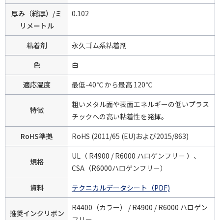
厚み（総厚）/ミ
0.102
リメートル
粘着剤
永久ゴム系粘着剤
色
白
適応温度
最低-40℃ から最高 120℃
粗いメタル面や表面エネルギーの低いプラス
特徴
チックへの高い粘着性を発揮。
RoHS準拠
RoHS (2011/65 (EU)および2015/863)
UL（ R4900 / R6000 ハロゲンフリー ）、
規格
CSA（R6000ハロゲンフリー）
資料
テクニカルデータシート（PDF)
R4400（カラー） / R4900 / R6000 ハロゲン
推奨インクリボン
フリー