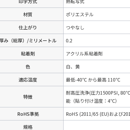
印字方式
熱転写式
材質
ポリエステル
仕上がり
つやなし
厚み（総厚）/ミリメートル
0.2
粘着剤
アクリル系粘着剤
色
白、黄
適応温度
最低-40℃ から最高 110℃
耐高圧洗浄(圧力1500PSI,
特徴
能（貼り付け温度：4℃）
RoHS準拠
RoHS (2011/65 (EU)および201
規格