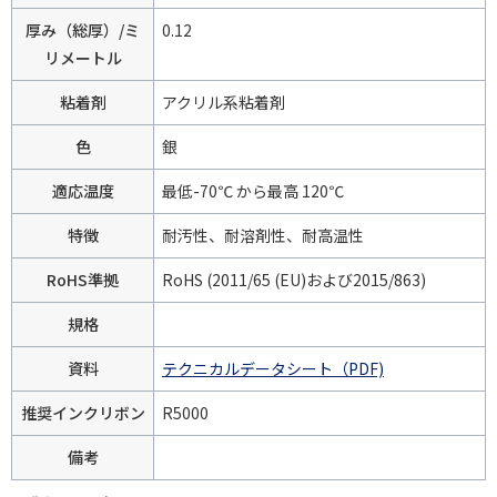
厚み（総厚）/ミ
0.12
リメートル
粘着剤
アクリル系粘着剤
色
銀
適応温度
最低-70℃ から最高 120℃
特徴
耐汚性、耐溶剤性、耐高温性
RoHS準拠
RoHS (2011/65 (EU)および2015/863)
規格
資料
テクニカルデータシート（PDF)
推奨インクリボン
R5000
備考