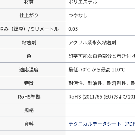
材質
ポリエステル
仕上がり
つやなし
厚み（総厚）/ミリメートル
0.05
粘着剤
アクリル系永久粘着剤
色
印字可能な白色部分と巻き付
適応温度
最低-70℃ から最高 110℃
特徴
耐汚性、耐油性、耐溶剤性、
RoHS準拠
RoHS (2011/65 (EU)および201
規格
資料
テクニカルデータシート（PDF