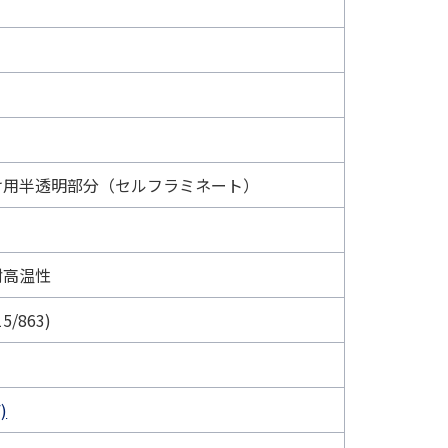
け用半透明部分（セルフラミネート）
耐高温性
5/863)
)