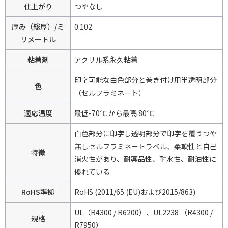
仕上がり
つやなし
厚み（総厚）/ミ
0.102
リメートル
粘着剤
アクリル系永久粘着
印字可能な白色部分と巻き付け用半透明部分
色
（セルフラミネート）
適応温度
最低-70℃ から最高 80℃
白色部分に印字し透明部分で印字を覆うつや
無しセルフラミネートラベル、柔軟性と自己
特徴
消火性があり、耐薬品性、耐水性、耐油性に
優れている
RoHS準拠
RoHS (2011/65 (EU)および2015/863)
UL（R4300 / R6200）、UL2238 （R4300 /
規格
R7950）