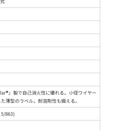
ス式
lar®」製で自己消火性に優れる。小径ワイヤー
えた薄型のラベル。耐溶剤性も備える。
5/863)