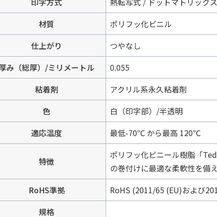
印字方式
熱転写式 / ドットマトリック
材質
ポリフッ化ビニル
仕上がり
つやなし
厚み（総厚）/ミリメートル
0.055
粘着剤
アクリル系永久粘着剤
色
白（印字部）/半透明
適応温度
最低-70℃ から最高 120℃
ポリフッ化ビニール樹脂「Ted
特徴
の巻付けに最適な柔軟性を備
RoHS準拠
RoHS (2011/65 (EU)および201
規格