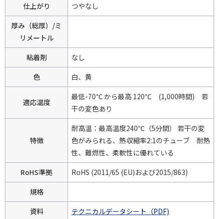
仕上がり
つやなし
厚み（総厚）/ミ
リメートル
粘着剤
なし
色
白、黄
最低-70℃ から最高 120℃ (1,000時間) 若
適応温度
干の変色あり
耐高温：最高温度240℃（5分間） 若干の変
特徴
色がみられる、熱収縮率2:1のチューブ 耐熱
性、難燃性、柔軟性に優れている
RoHS準拠
RoHS (2011/65 (EU)および2015/863)
規格
資料
テクニカルデータシート（PDF)