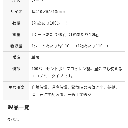
形状
シート
サイズ
幅410×縦510mm
数量
1箱あたり100シート
重量
1シートあたり40ｇ（1箱あたり4.0㎏）
吸収量
1シートあたり約1.10Ｌ（1箱あたり110Ｌ）
構造
単層
特徴
100パーセントポリプロピレン製。屋外でも使える
エコノミータイプです。
主な用途
自然保護、沿岸保護、緊急時の液体流出、船舶、
海上石油掘削装置、一般工業等々
製品一覧
ラベル