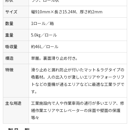
形状
ラグ、ロール状
サイズ
幅910mm×長さ15.24M、厚さ約2mm
数量
1ロール／箱
重量
5.0㎏／ロール
吸収量
約46L／ロール
構造
単層。裏面滑り止め付き。
特徴
滑り止めと漏れ防止が付いたマット＆ラグタイプの
吸着材。人の出入りが激しいエリアやフォークリフ
トなどの重機が通るエリアなどに最適な工業ラグで
す。
主な用途
工業施設内で人や作業車両の通行が多いエリア、修
繕作業エリアやエレベーターの床面や壁面の保護
等々