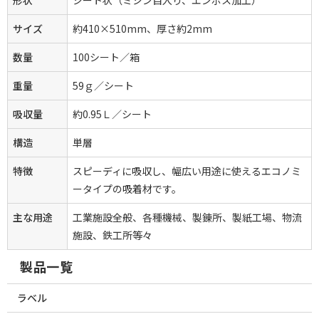
形状
シート状（ミシン目入り、エンボス加工）
サイズ
約410×510mm、厚さ約2mm
数量
100シート／箱
重量
59ｇ／シート
吸収量
約0.95Ｌ／シート
構造
単層
特徴
スピーディに吸収し、幅広い用途に使えるエコノミ
ータイプの吸着材です。
主な用途
工業施設全般、各種機械、製錬所、製紙工場、物流
施設、鉄工所等々
製品一覧
ラベル