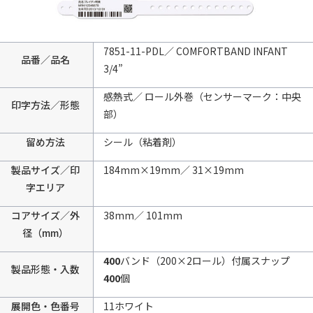
7851-11-PDL／ COMFORTBAND INFANT
品番／品名
3/4”
感熱式／ ロール外巻（センサーマーク：中央
印字方法／形態
部）
留め方法
シール（粘着剤）
製品サイズ／印
184mm×19mm／ 31×19mm
字エリア
コアサイズ／外
38mm／ 101mm
径（mm）
400
バンド（200×2ロール）付属スナップ
製品形態・入数
400
個
展開色・色番号
11ホワイト