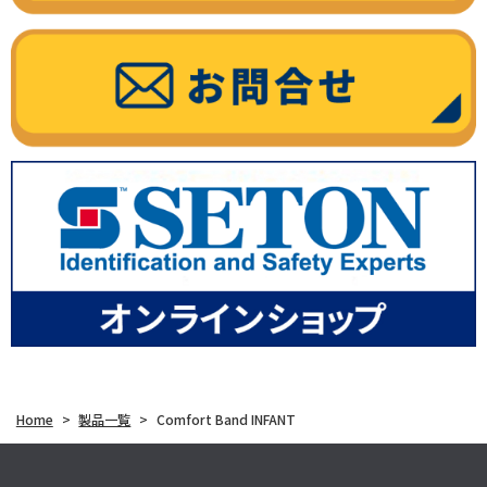
Home
>
製品一覧
>
Comfort Band INFANT