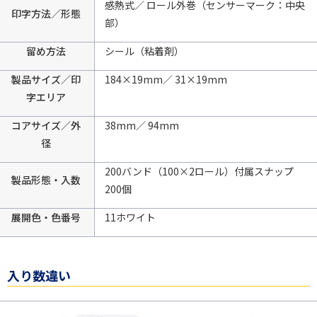
感熱式／ ロール外巻（センサーマーク：中央
印字方法／形態
部）
留め方法
シール（粘着剤）
製品サイズ／印
184×19mm／ 31×19mm
字エリア
コアサイズ／外
38mm／ 94mm
径
200バンド（100×2ロール）付属スナップ
製品形態・入数
200個
展開色・色番号
11ホワイト
入り数違い