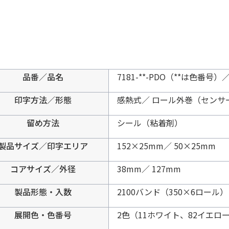
品番／品名
7181-**-PDO（**は色番号）／ S
印字方法／形態
感熱式／ ロール外巻（センサ
留め方法
シール（粘着剤）
製品サイズ／印字エリア
152×25mm／ 50×25mm
コアサイズ／外径
38mm／ 127mm
製品形態・入数
2100バンド（350×6ロール）
展開色・色番号
2色（11ホワイト、82イエロ