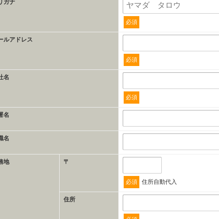
リガナ
必須
ールアドレス
必須
社名
必須
署名
職名
務地
〒
必須
住所自動代入
住所