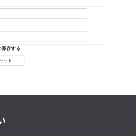
に保存する
セット
い