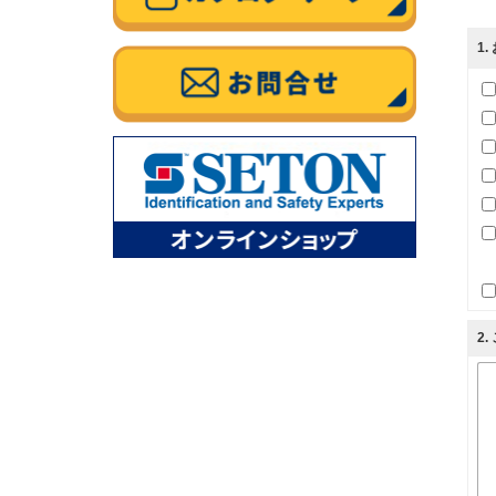
1
2
.