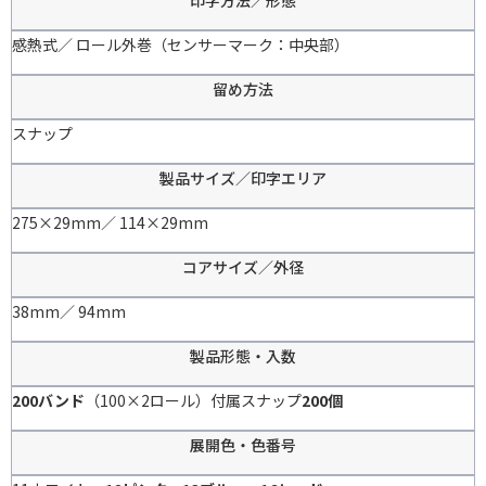
感熱式／ ロール外巻（センサーマーク：中央部）
留め方法
スナップ
製品サイズ／印字エリア
275×29mm／ 114×29mm
コアサイズ／外径
38mm／ 94mm
製品形態・入数
200バンド
（100×2ロール）付属スナップ
200個
展開色・色番号