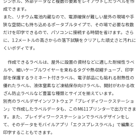
シンボル、外部データなど複数の要素をレイアウトしたラベルを作
成できます。
また、リチウム電池内蔵なので、電源確保が難しい屋外の現場や手
狭な空間にも持ち込めるポータブルタイプで、その場で必要な枚数
だけを印字できるので、パソコンに接続する時間を省けます。さら
に、1.2メートルの高さからの落下試験をクリアした頑丈さと汚れに
くいボディです。
作成できるラベルは、屋外に設置の資材などに適した耐候性ラベ
ルや、細いケーブルワイヤーを束ねるタグや熱収縮チューブ、印字
部を保護するラミネート付きラベル、電子部品にも貼れる耐熱性の
優れたラベル、液体窒素など凍結保存向けラベル、開封がわかる改
ざん防止ラベルなど豊富な種類とサイズを揃えています。
別売のラベルデザインソフトウェア「ブレイディワークステーショ
ン」で作成したラベルデータも、このM611プリンターで出力できま
す。また、ブレイディワークステーションでラベルデザインをし
て、そのデータをモバイルアプリ「エクスプレスラベル」で編集と
印字することもできます。