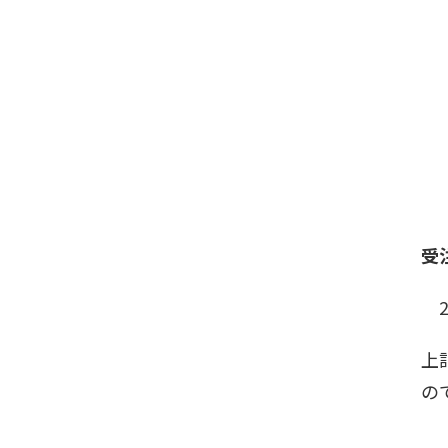
受
2
上
の