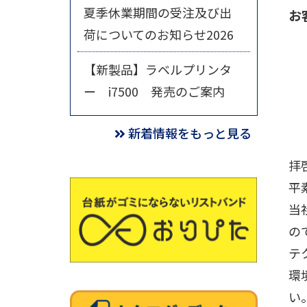
夏季休業期間の受注及び出
お
荷についてのお知らせ2026
【新製品】ラベルプリンタ
ー i7500 発売のご案内
新着情報をもっと見る
拝
平
当
の
テ
環
い