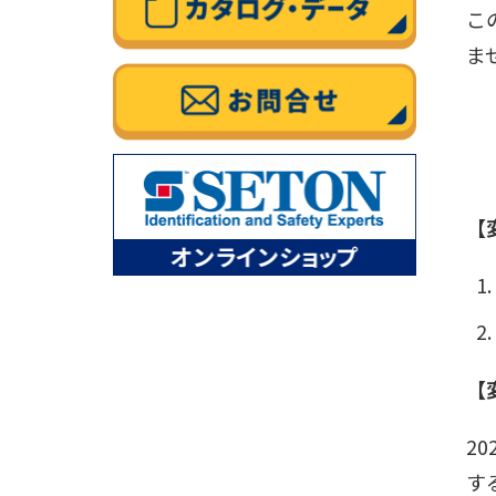
こ
ま
【
【
2
す