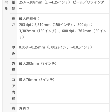
ベ
紙
25.4～108mm（1～4.25インチ） ピール／リワインダ
ル
幅
ー
長
最大連続長：
さ
203 dpi：3,810mm（150インチ）、300 dpi：
3,302mm（130インチ）、600 dpi： 762mm（ 30イン
チ）
厚
0.058～0.25mm（0.0023インチ～0.01インチ）
み
外
最大203mm（8インチ）
径
コ
最大76mm（3インチ）
ア
内
径
巻
外巻き