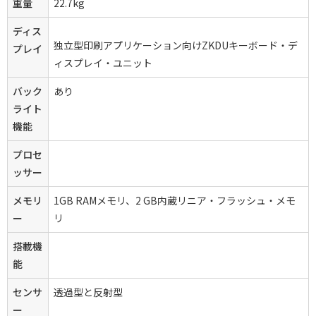
重量
22.7kg
ディス
独立型印刷アプリケーション向けZKDUキーボード・デ
プレイ
ィスプレイ・ユニット
バック
あり
ライト
機能
プロセ
ッサー
メモリ
1GB RAMメモリ、2 GB内蔵リニア・フラッシュ・メモ
ー
リ
搭載機
能
センサ
透過型と反射型
ー