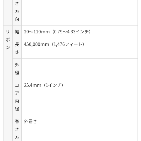
き
方
向
リ
幅
20～110mm（0.79～4.33インチ）
ボ
長
450,000mm（1,476フィート）
ン
さ
外
径
コ
25.4mm（1インチ）
ア
内
径
巻
外巻き
き
方