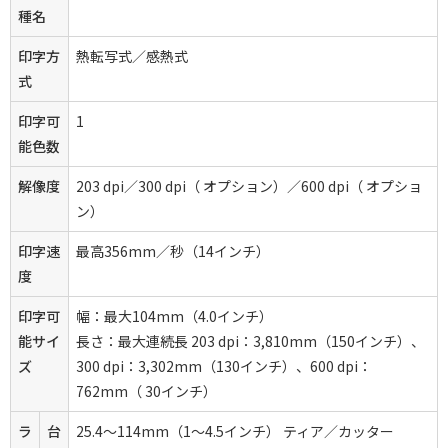
種名
印字方
熱転写式／感熱式
式
印字可
1
能色数
解像度
203 dpi／300 dpi（ オプション）／600 dpi（ オプショ
ン）
印字速
最高356mm／秒（14インチ）
度
印字可
幅：最大104mm（4.0インチ）
能サイ
長さ：最大連続長 203 dpi：3,810mm（150インチ）、
ズ
300 dpi：3,302mm（130インチ）、600 dpi：
762mm（ 30インチ）
ラ
台
25.4～114mm（1～4.5インチ） ティア／カッター