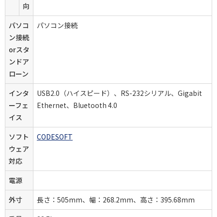
向
パソコ
パソコン接続
ン接続
orスタ
ンドア
ローン
インタ
USB2.0（ハイスピード）、RS-232シリアル、Gigabit
ーフェ
Ethernet、Bluetooth 4.0
イス
ソフト
CODESOFT
ウェア
対応
電源
外寸
長さ：505mm、幅：268.2mm、高さ：395.68mm