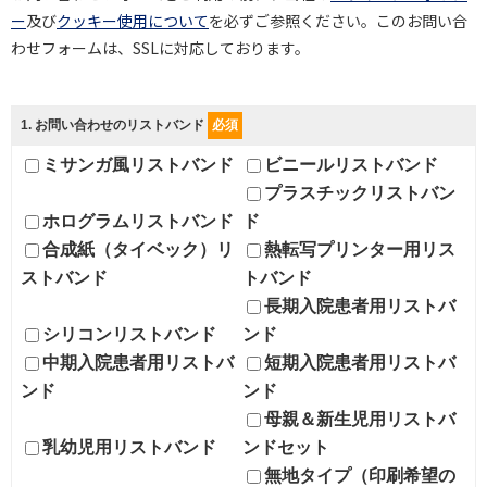
ー
及び
クッキー使用について
を必ずご参照ください。このお問い合
わせフォームは、SSLに対応しております。
1
. お問い合わせのリストバンド
必須
ミサンガ風リストバンド
ビニールリストバンド
プラスチックリストバン
ホログラムリストバンド
ド
合成紙（タイベック）リ
熱転写プリンター用リス
ストバンド
トバンド
長期入院患者用リストバ
シリコンリストバンド
ンド
中期入院患者用リストバ
短期入院患者用リストバ
ンド
ンド
母親＆新生児用リストバ
乳幼児用リストバンド
ンドセット
無地タイプ（印刷希望の