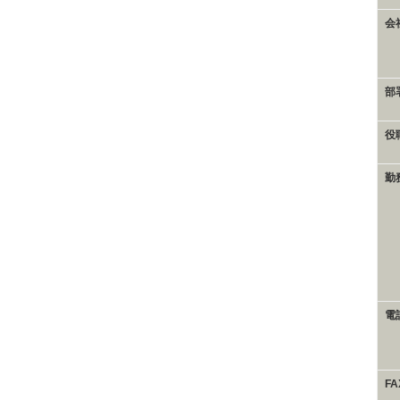
会
部
役
勤
電
F