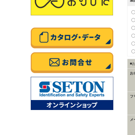
製
■
お
フ
メ