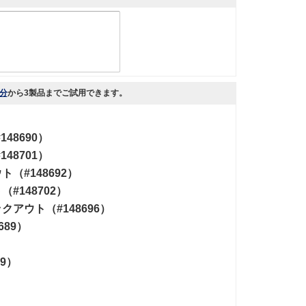
分
から
3製品まで
ご試用できます。
48690）
48701）
#148692）
148702）
ウト（#148696）
89）
9）
）