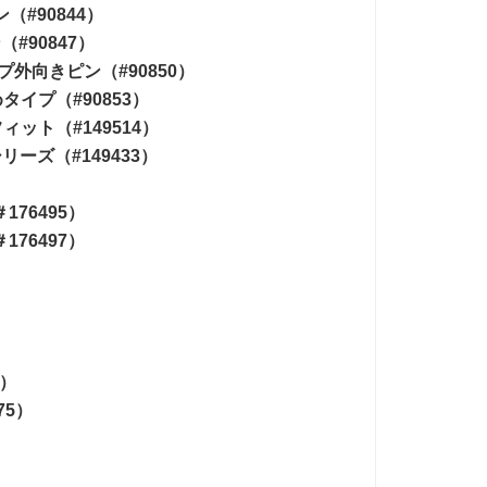
#90844）
#90847）
外向きピン（#90850）
イプ（#90853）
ト（#149514）
ーズ（#149433）
76495）
76497）
）
4）
75）