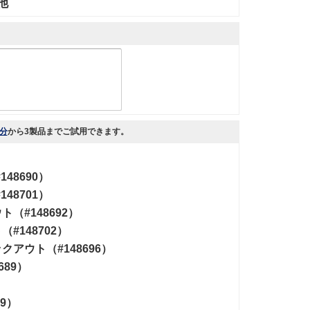
他
分
から
3製品まで
ご試用できます。
48690）
48701）
#148692）
148702）
ウト（#148696）
89）
9）