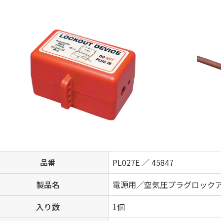
品番
PL027E ／ 45847
製品名
電源用／空気圧プラグロック
入り数
1個