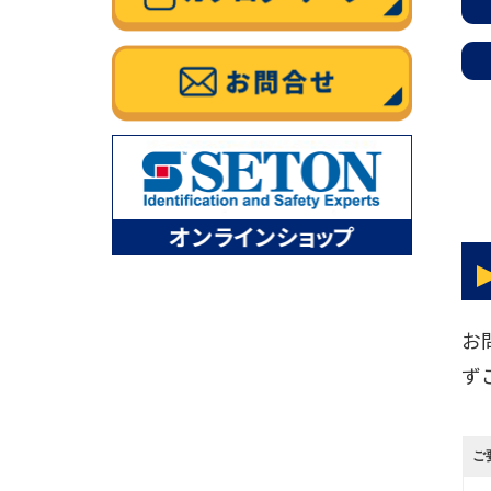
お
ず
ご