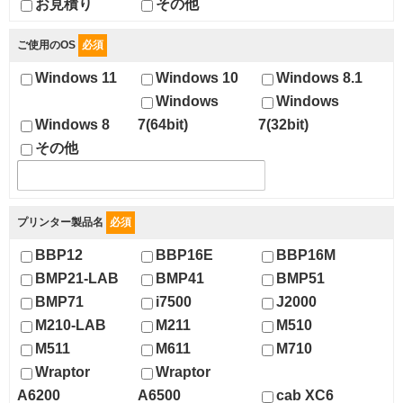
お見積り
その他
ご使用のOS
必須
Windows 11
Windows 10
Windows 8.1
Windows
Windows
Windows 8
7(64bit)
7(32bit)
その他
プリンター製品名
必須
BBP12
BBP16E
BBP16M
BMP21-LAB
BMP41
BMP51
BMP71
i7500
J2000
M210-LAB
M211
M510
M511
M611
M710
Wraptor
Wraptor
A6200
A6500
cab XC6