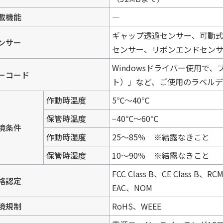
載機能
―
ギャップ透過センサー、可動
ンサー
センサー、リボンエンドセン
Windowsドライバー使用で、
ーコード
ト）」など、ご使用のラベル
作動時温度
5℃～40℃
保管時温度
−40℃～60℃
境条件
作動時湿度
25～85％ ※結露なきこと
保管時湿度
10～90％ ※結露なきこと
FCC Class B、CE Class B、
格認定
EAC、NOM
境規制
RoHS、WEEE