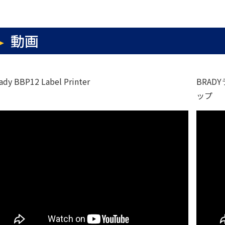
動画
ady BBP12 Label Printer
BRAD
ップ