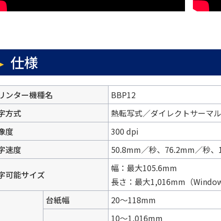
仕様
リンター機種名
BBP12
字方式
熱転写式／ダイレクトサーマ
像度
300 dpi
字速度
50.8mm／秒、76.2mm／秒
幅：最大105.6mm
字可能サイズ
長さ：最大1,016mm（Win
台紙幅
20〜118mm
10〜1,016mm