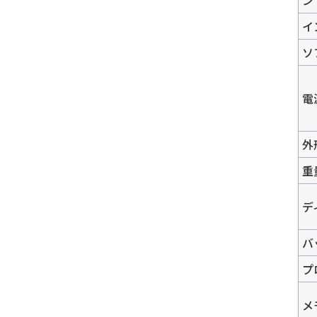
イ
ソ
電
外
重
デ
バ
プ
メ