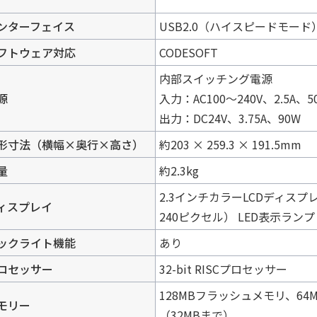
ンターフェイス
USB2.0（ハイスピードモード
フトウェア対応
CODESOFT
内部スイッチング電源
源
入力：AC100～240V、2.5A
出力：DC24V、3.75A、90W
形寸法（横幅×奥行×高さ）
約203 × 259.3 × 191.5mm
量
約2.3kg
2.3インチカラーLCDディス
ィスプレイ
240ピクセル） LED表示ラ
ックライト機能
あり
ロセッサー
32-bit RISCプロセッサー
128MBフラッシュメモリ、64
モリー
（32MBまで）