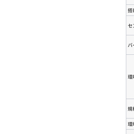
搭
セ
バ
環
規
環