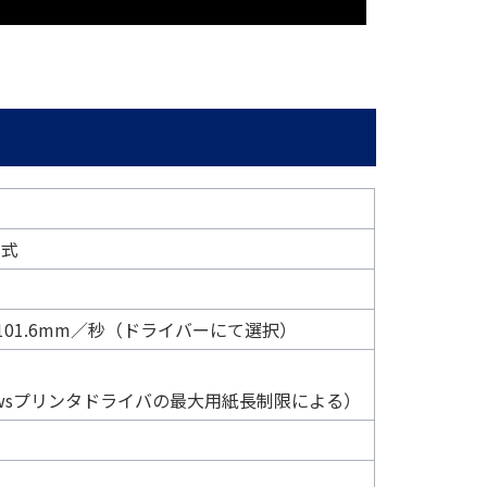
ル式
、101.6mm／秒（ドライバーにて選択）
dowsプリンタドライバの最大用紙長制限による）