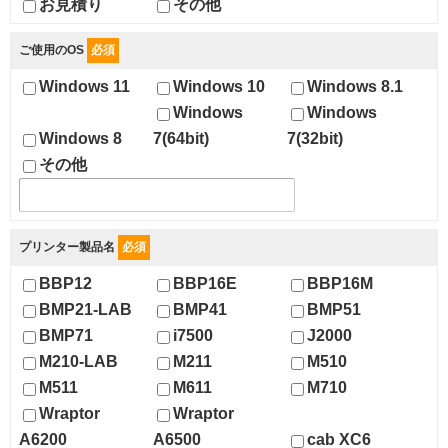
お見積り
その他
ご使用のOS
必須
Windows 11
Windows 10
Windows 8.1
Windows
Windows
Windows 8
7(64bit)
7(32bit)
その他
プリンター製品名
必須
BBP12
BBP16E
BBP16M
BMP21-LAB
BMP41
BMP51
BMP71
i7500
J2000
M210-LAB
M211
M510
M511
M611
M710
Wraptor
Wraptor
A6200
A6500
cab XC6