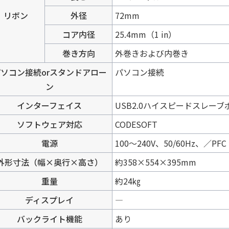
リボン
外径
72mm
コア内径
25.4mm（1 in）
巻き方向
外巻きおよび内巻き
ソコン接続orスタンドアロー
パソコン接続
ン
インターフェイス
USB2.0ハイスピードスレーブポート、
ソフトウェア対応
CODESOFT
電源
100～240V、50/60Hz、／P
外形寸法（幅×奥行×高さ）
約358×554×395mm
重量
約24㎏
ディスプレイ
―
バックライト機能
あり