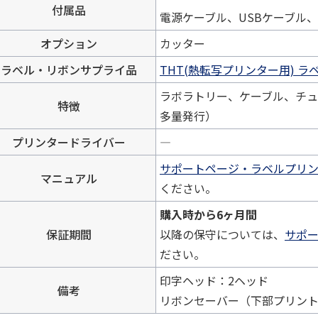
付属品
電源ケーブル、USBケーブル
オプション
カッター
ラベル・リボンサプライ品
THT(熱転写プリンター用) ラ
ラボラトリー、ケーブル、チ
特徴
多量発行）
プリンタードライバー
―
サポートページ・ラベルプリ
マニュアル
ください。
購入時から6ヶ月間
保証期間
以降の保守については、
サポ
ださい。
印字ヘッド：2ヘッド
備考
リボンセーバー（下部プリン