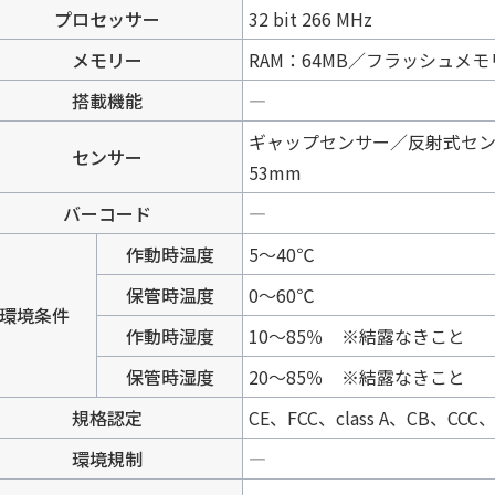
プロセッサー
32 bit 266 MHz
メモリー
RAM：64MB／フラッシュメモ
搭載機能
―
ギャップセンサー／反射式セン
センサー
53mm
バーコード
―
作動時温度
5～40℃
保管時温度
0～60℃
環境条件
作動時湿度
10～85％ ※結露なきこと
保管時湿度
20～85％ ※結露なきこと
規格認定
CE、FCC、class A、CB、CCC
環境規制
―