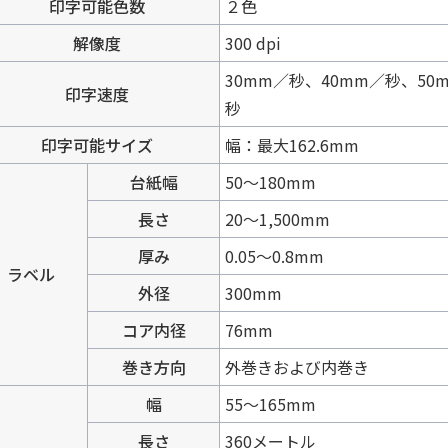
印字可能色数
２色
解像度
300 dpi
30mm／秒、40mm／秒、50
印字速度
秒
印字可能サイズ
幅：最大162.6mm
台紙幅
50～180mm
長さ
20～1,500mm
厚み
0.05～0.8mm
ラベル
外径
300mm
コア内径
76mm
巻き方向
外巻きおよび内巻き
幅
55～165mm
長さ
360メートル