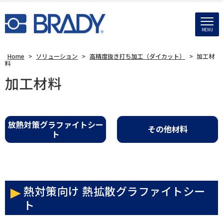
MENU
Home
>
ソリューション
>
高精度抜き打ち加工（ダイカット）
>
加工材
料
加工材料
放熱対策グラファイトシー
その他材料
ト
熱対策向け 熱拡散グラファイトシー
ト