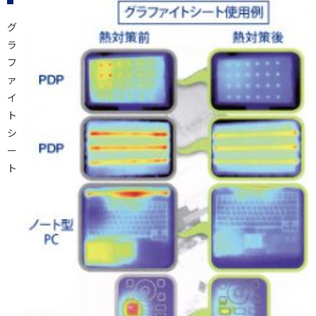
グ
ラ
フ
ァ
イ
ト
シ
ー
ト