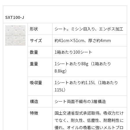
SXT100-J
形状
シート。ミシン目入り、エンボス加工
サイズ
約41cm×51cm、厚さ約4mm
数量
1箱あたり100シート
重量
1シートあたり88g（1箱あたり
8.8kg）
吸収量
1シートあたり約1.15L（1箱あたり
115L）
構造
シート両面不織布の3層構造
特徴
国土交通省型式承認取得。吸収力だけ
でなく、耐久性、低塵性、耐磨耗性に
優れ、オイルの吸着に強いメルトブロ