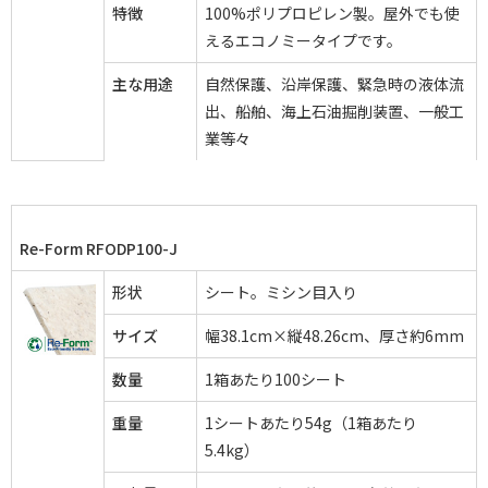
特徴
100%ポリプロピレン製。屋外でも使
えるエコノミータイプです。
主な用途
自然保護、沿岸保護、緊急時の液体流
出、船舶、海上石油掘削装置、一般工
業等々
Re-Form RFODP100-J
形状
シート。ミシン目入り
サイズ
幅38.1cm×縦48.26cm、厚さ約6mm
数量
1箱あたり100シート
重量
1シートあたり54g（1箱あたり
5.4kg）