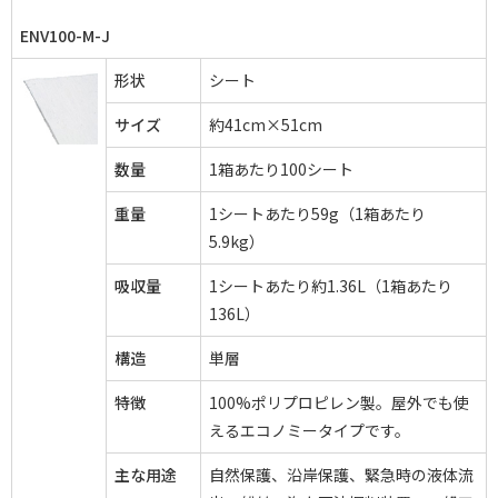
ENV100-M-J
形状
シート
サイズ
約41cm×51cm
数量
1箱あたり100シート
重量
1シートあたり59g（1箱あたり
5.9kg）
吸収量
1シートあたり約1.36L（1箱あたり
136L）
構造
単層
特徴
100%ポリプロピレン製。屋外でも使
えるエコノミータイプです。
主な用途
自然保護、沿岸保護、緊急時の液体流