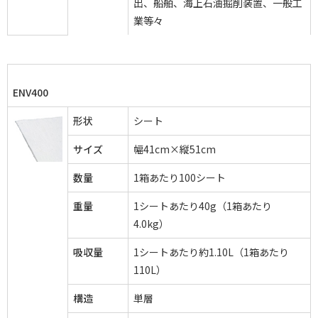
出、船舶、海上石油掘削装置、一般工
業等々
ENV400
形状
シート
サイズ
幅41cm×縦51cm
数量
1箱あたり100シート
重量
1シートあたり40g（1箱あたり
4.0kg）
吸収量
1シートあたり約1.10L（1箱あたり
110L）
構造
単層