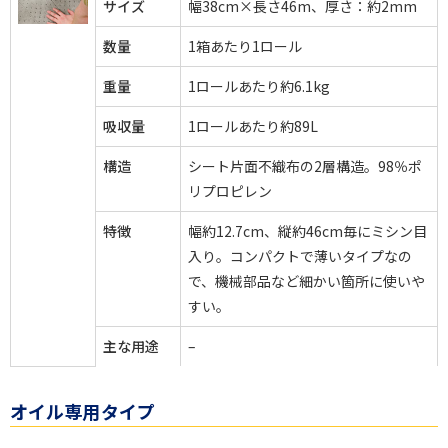
サイズ
幅38cm×長さ46m、厚さ：約2mm
数量
1箱あたり1ロール
重量
1ロールあたり約6.1kg
吸収量
1ロールあたり約89L
構造
シート片面不織布の2層構造。98％ポ
リプロピレン
特徴
幅約12.7cm、縦約46cm毎にミシン目
入り。コンパクトで薄いタイプなの
で、機械部品など細かい箇所に使いや
すい。
主な用途
–
オイル専用タイプ