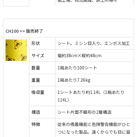
CH100 >> 販売終了
形状
シート。ミシン目入り、エンボス加工
サイズ
幅約38cm×縦約48cm
数量
1箱あたり100シート
重量
1箱あたり7.26kg
吸収量
1シートあたり約1.14L（1箱あたり
114L）
構造
シート片面不織布の2層構造
特徴
従来の吸着機能と危険警告機能がひと
つになった製品。遠くからでも目に留