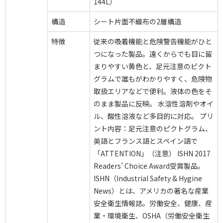
144L）
構造
シート片面不織布の2層構造
特徴
従来の吸着機能と危険警告機能がひと
つになった製品。遠くからでも目に留
まりやすい黄色と、足元注意のピクト
グラムで誰もがわかりやすく、危険物
取扱エリアなどで便利。液体の色をそ
のまま製品に反映。 水溶性溶剤やオイ
ル、酸性溶液など多目的に対応。 プリ
ント内容：足元注意のピクトグラム、
英語とフランス語とスペイン語で
「ATTENTION」（注意） ISHN 2017
Readers’ Choice Award受賞製品。
ISHN（Industrial Safety & Hygine
News）とは、アメリカの著名な産業
安全衛生情報誌。労働安全、健康、産
業・環境衛生、OSHA（労働安全衛生