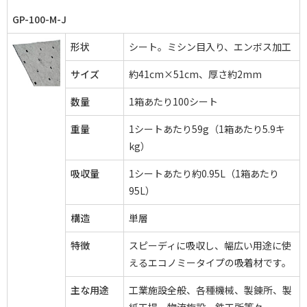
GP-100-M-J
形状
シート。ミシン目入り、エンボス加工
サイズ
約41cm×51cm、厚さ約2mm
数量
1箱あたり100シート
重量
1シートあたり59g（1箱あたり5.9キ
kg）
吸収量
1シートあたり約0.95L（1箱あたり
95L）
構造
単層
特徴
スピーディに吸収し、幅広い用途に使
えるエコノミータイプの吸着材です。
主な用途
工業施設全般、各種機械、製錬所、製
紙工場、物流施設、鉄工所等々