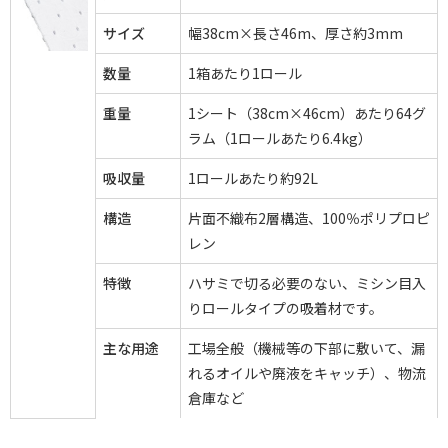
サイズ
幅38cm×長さ46m、厚さ約3mm
数量
1箱あたり1ロール
重量
1シート（38cm×46cm）あたり64グ
ラム（1ロールあたり6.4kg）
吸収量
1ロールあたり約92L
構造
片面不織布2層構造、100％ポリプロピ
レン
特徴
ハサミで切る必要のない、ミシン目入
りロールタイプの吸着材です。
主な用途
工場全般（機械等の下部に敷いて、漏
れるオイルや廃液をキャッチ）、物流
倉庫など