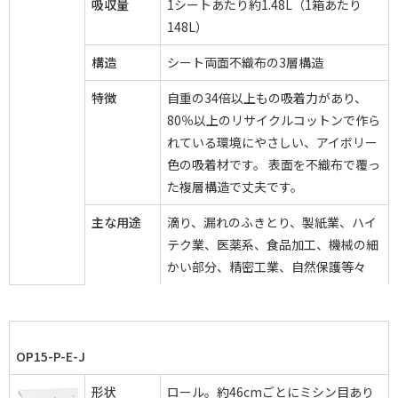
吸収量
1シートあたり約1.48L（1箱あたり
148L）
構造
シート両面不織布の3層構造
特徴
自重の34倍以上もの吸着力があり、
80％以上のリサイクルコットンで作ら
れている環境にやさしい、アイボリー
色の吸着材です。 表面を不織布で覆っ
た複層構造で丈夫です。
主な用途
滴り、漏れのふきとり、製紙業、ハイ
テク業、医薬系、食品加工、機械の細
かい部分、精密工業、自然保護等々
OP15-P-E-J
形状
ロール。約46cmごとにミシン目あり