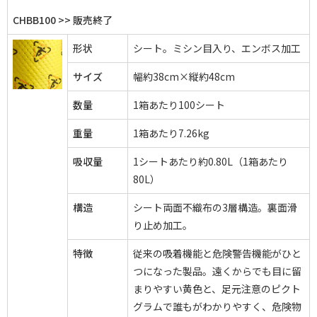
CHBB100 >> 販売終了
形状
シート。ミシン目入り、エンボス加工
サイズ
幅約38cm×縦約48cm
数量
1箱あたり100シート
重量
1箱あたり7.26kg
吸収量
1シートあたり約0.80L（1箱あたり
80L）
構造
シート両面不織布の3層構造。裏面滑
り止め加工。
特徴
従来の吸着機能と危険警告機能がひと
つになった製品。遠くからでも目に留
まりやすい黄色と、足元注意のピクト
グラムで誰もがわかりやすく、危険物