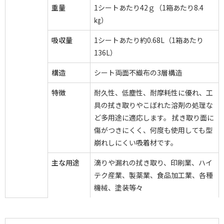
重量
1シートあたり42ｇ（1箱あたり8.4
㎏）
吸収量
1シートあたり約0.68L（1箱あたり
136L）
構造
シート両面不織布の3層構造
特徴
耐久性、低塵性、耐摩耗性に優れ、工
具の拭き取りやこぼれた溶剤の処理な
ど多用途に適応します。 拭き取り面に
傷がつきにくく、何度も使用しても型
崩れしにくい吸着材です。
主な用途
滴りや漏れの拭き取り、印刷業、ハイ
テク産業、製薬業、食品加工業、各種
機械、塗装等々