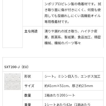
ンポリプロピレン製の吸着材です。 拭
き取り面に傷が付きにくく、何度も使
用しても型崩れしにくい高機能オイル
専用吸着材です。
主な用途
滴りや漏れの拭き取り、ハイテク産
業、医薬系、製紙業、食品加工、精密
機械、機械のパーツ等々
SXT200-J（EU）
形状
シート。ミシン目入り、エンボス加工
サイズ
約41cm×51cm、厚さ約2.5mm
数量
1箱あたり200シート
重量
1シートあたり42g（1箱あたり