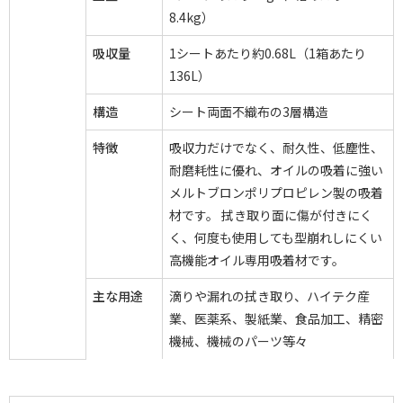
8.4kg）
吸収量
1シートあたり約0.68L（1箱あたり
136L）
構造
シート両面不織布の3層構造
特徴
吸収力だけでなく、耐久性、低塵性、
耐磨耗性に優れ、オイルの吸着に強い
メルトブロンポリプロピレン製の吸着
材です。 拭き取り面に傷が付きにく
く、何度も使用しても型崩れしにくい
高機能オイル専用吸着材です。
主な用途
滴りや漏れの拭き取り、ハイテク産
業、医薬系、製紙業、食品加工、精密
機械、機械のパーツ等々