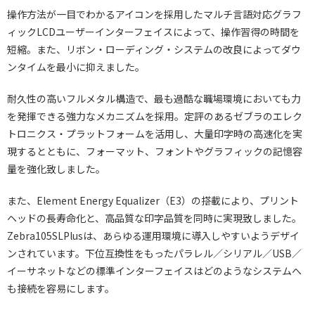
操作方法が一目でわかるアイコンを採用したマルチ言語対応グラフ
ィックLCDユーザーインターフェイスによって、操作習得の時間を
短縮。また、リボン・ローディング・システムの改良によってダウ
ンタイムを最小に抑えました。
耐久性の高いフルメタル構造で、最も過酷な職場環境においても力
を発揮できる強力なメカニズムを採用。定評のあるゼブラのエレク
トロニクス・プラットフォームを活用し、大量印字時の高速化を実
現するとともに、フォーマット、フォントやグラフィックの記憶容
量を強化致しました。
また、Element Energy Equalizer（E3）の搭載により、プリント
ヘッドの長寿命化と、高品質な印字品質を同時に実現致しました。
Zebra105SLPlusは、あらゆる運用環境に導入しやすいようデザイ
ンされています。下位互換性をもったパラレル／シリアル／USB／
イーサネットなどの標準インターフェイスはどのようなシステムへ
も接続を容易にします。