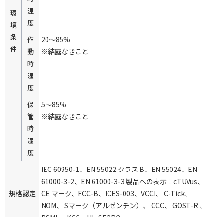
温
環
度
境
条
作
20～85%
件
動
※結露なきこと
時
湿
度
保
5～85%
管
※結露なきこと
時
湿
度
IEC 60950-1、EN 55022 クラス B、EN 55024、EN
61000-3-2、EN 61000-3-3 製品への表示：cTUVus、
規格認定
CE マーク、FCC-B、ICES-003、VCCI、 C-Tick、
NOM、 Sマーク（アルゼンチン）、 CCC、 GOST-R 、