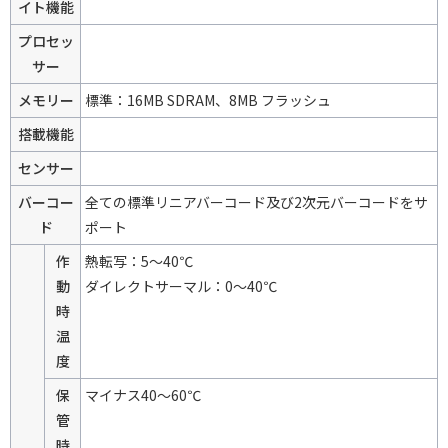
イト機能
プロセッ
サー
メモリー
標準：16MB SDRAM、8MB フラッシュ
搭載機能
センサー
バーコー
全ての標準リニアバーコード及び2次元バーコードをサ
ド
ポート
作
熱転写：5～40℃
動
ダイレクトサーマル：0～40℃
時
温
度
保
マイナス40～60℃
管
時