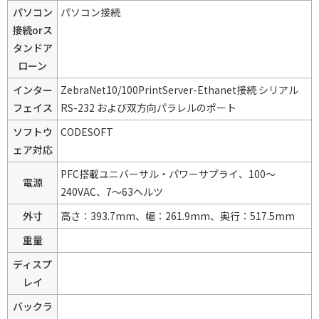
パソコン
パソコン接続
接続orス
タンドア
ローン
インター
ZebraNet10/100PrintServer-Ethanet接続 シリアル
フェイス
RS-232 および双方向パラレルのポート
ソフトウ
CODESOFT
ェア対応
PFC搭載ユニバーサル・パワーサプライ、100～
電源
240VAC、7～63ヘルツ
外寸
高さ：393.7mm、幅：261.9mm、奥行：517.5mm
重量
ディスプ
レイ
バックラ