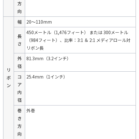
方
向
幅
20～110mm
450メートル（1,476フィート） または 300メートル
長
（984フィート）、比率：3:1 ＆ 2:1 メディアロール対
さ
リボン長
外
81.3mm（3.2インチ）
径
リ
コ
25.4mm（1インチ）
ボ
ア
ン
内
径
巻
外巻
き
方
向