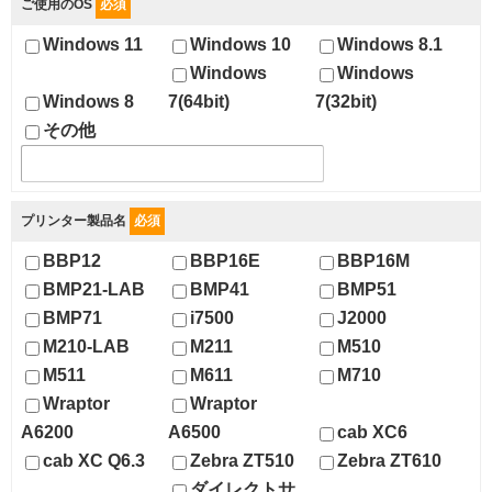
ご使用のOS
必須
Windows 11
Windows 10
Windows 8.1
Windows
Windows
Windows 8
7(64bit)
7(32bit)
その他
プリンター製品名
必須
BBP12
BBP16E
BBP16M
BMP21-LAB
BMP41
BMP51
BMP71
i7500
J2000
M210-LAB
M211
M510
M511
M611
M710
Wraptor
Wraptor
A6200
A6500
cab XC6
cab XC Q6.3
Zebra ZT510
Zebra ZT610
ダイレクトサ