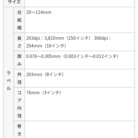
サイズ
台
20～114mm
紙
幅
長
203dpi：3,810mm（150インチ） 300dpi：
さ
254mm（10インチ）
厚
0.076～0.305mm（0.003インチ～0.012インチ）
み
ラ
外
203mm（8インチ）
ベ
径
ル
コ
76mm（3インチ）
ア
内
径
巻
き