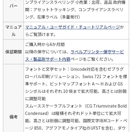
ンプライアンスラべリング 小売業：出荷、返品 政府機
バー
関：アセットトラッキング、コンプライアンスラべリ
ング、在庫ラベル（多量発行）
マニュア
マニュアル・ユーザガイド・チュートリアルページ
か
ル
らご覧頂けます。
ご購入時から6か月間
保証期間
以降の保守については、
ラベルプリンター保守サービ
ス・製品別サポート内容
ページをご覧ください。
フォントと文字セット：Unicode対応を含むゼブラグ
ローバル印刷ソリューション、Swiss 721 フォントを標
準サポート、ビットマップフォント A ～ H および GS
シンボルはそれぞれ 10 倍まで拡大可能、高さとは別個
に調整可能
スムーススケーラブルフォント（CG Triumvirate Bold
Condensed）は縦横それぞれドット単位にて拡大可
備考
能、高さとは別個に調整可能、国際文字IBMコード・ペ
ージ 850、アグフアモノタイプ社のUFSTを含む、ダウ