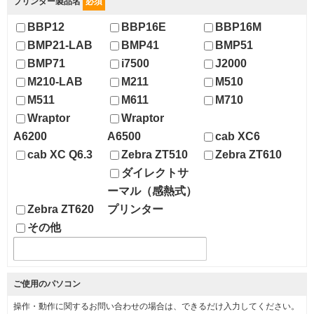
プリンター製品名
必須
BBP12
BBP16E
BBP16M
BMP21-LAB
BMP41
BMP51
BMP71
i7500
J2000
M210-LAB
M211
M510
M511
M611
M710
Wraptor
Wraptor
A6200
A6500
cab XC6
cab XC Q6.3
Zebra ZT510
Zebra ZT610
ダイレクトサ
ーマル（感熱式）
Zebra ZT620
プリンター
その他
ご使用のパソコン
操作・動作に関するお問い合わせの場合は、できるだけ入力してください。