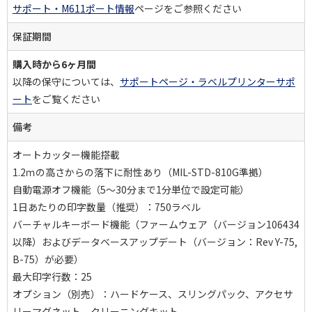
サポート・M611ポート情報
ページをご参照ください
保証期間
購入時から6ヶ月間
以降の保守については、
サポートページ・ラベルプリンターサポ
ート
をご覧ください
備考
オートカッター機能搭載
1.2ｍの高さからの落下に耐性あり（MIL-STD-810G準拠）
自動電源オフ機能（5～30分まで1分単位で設定可能）
1日あたりの印字数量（推奨）：750ラベル
バーチャルキーボード機能（ファームウェア（バージョン106434
以降）およびデータベースアップデート（バージョン：Rev Y-75,
B-75）が必要）
最大印字行数：25
オプション（別売）：ハードケース、スリングパック、アクセサ
リーマグネット、クリーニングキット