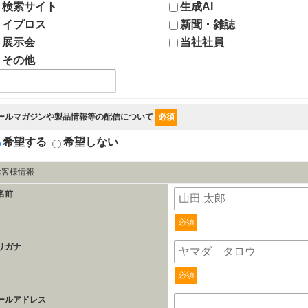
検索サイト
生成AI
イプロス
新聞・雑誌
展示会
当社社員
その他
ールマガジンや製品情報等の配信について
必須
希望する
希望しない
お客様情報
名前
必須
リガナ
必須
ールアドレス