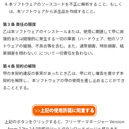
本ソフトウェアのソースコードを不正に解析する こと、もしく
は、本ソフトウェアから派生品を作成すること。
第３条 責任の限度
乙は本ソフトウェアのインストールまたは、使用に関連して甲に直
接的または間接的に発生する一切の障害（ハードウェア、他のソフ
トウェアの破損、不具合等を含む。また、通常損害、特別損害、結
果損害を問わない）について一切責任を負わない。
第４条 契約の解除
甲の本契約違反の事実があったとき乙は、甲に対し催告を要せず本
契約を解除し、 本ソフトウェアの甲の使用を差し止めることができ
ることとする｡
上記のボタンをクリックすると、フリーザーマネージャー Version
from 2.2to 2.4 DB移行ツールダウンロードページへ移ります。