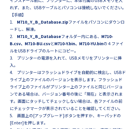
インストール前に、プリンターに、本体付属のUSBメモリを入
れず、また、USBケーブルとパソコンは接続しないでください。
【手順】
1.
M710_Y_B_Database.zip
ファイルをパソコンにダウンロ
ードし、解凍。
2.
M710_Y_B_Database
フォルダー内にある、
M710-
B.csv、M710-BU.csv
と
M710-Y.bin、M710-YU.bin
の４ファイ
ルをUSBドライブのルートにコピー。
3. プリンターの電源を入れて、USBメモリをプリンターに挿
入。
4. プリンターはフラッシュドライブを自動的に検出し、USBド
ライブ上のファイルのバージョンを表示します。フラッシュド
ライブ上のファイルがプリンター上のファイルと同じバージョ
ンである場合は、バージョン番号の後に「現在」と表示されま
す。画面にタッチしてチェックしない場合は、各ファイルの前
にチェックマークが表示されていることを確認してください。
5. 画面上の[アップグレード]ボタンを押すか、キーパッドの
[Enter]を押します。